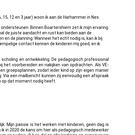
, 15, 12 en 3 jaar) woon ik aan de Harhammer in Nes.
e ondersteunen. Binnen Boartershiem zet ik mijn ervaring
al de juiste aandacht en rust kan bieden aan de
 en de planning. Wanneer het echt nodig is, kan ik bij
rempelige contact kennen de kinderen mij goed, en ik
 scholing en ontwikkeling. De pedagogisch professional
 bij het voorbereiden en nakijken van opdrachten. Als VE-
 en groepsplannen, zodat ieder kind op zijn eigen manier
. Via een mailbericht kunnen zij eenvoudig een afspraak
in op dat moment nodig heeft.
k. Mijn passie is het werken met kinderen, geen dag is
eg ik in 2020 de kans om hier als pedagogisch medewerker