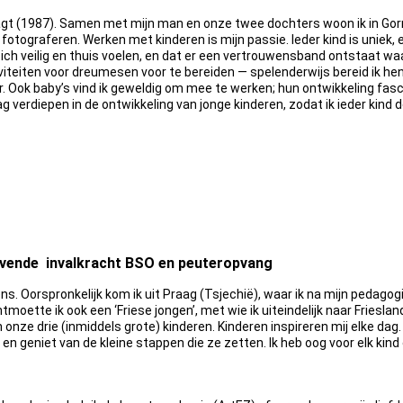
t (1987). Samen met mijn man en onze twee dochters woon ik in Gorredi
 fotograferen. Werken met kinderen is mijn passie. Ieder kind is uniek, e
zich veilig en thuis voelen, en dat er een vertrouwensband ontstaat waar
tiviteiten voor dreumesen voor te bereiden — spelenderwijs bereid ik h
r. Ook baby’s vind ik geweldig om mee te werken; hun ontwikkeling fasc
ag verdiepen in de ontwikkeling van jonge kinderen, zodat ik ieder kind 
gevende invalkracht BSO en peuteropvang
ns. Oorspronkelijk kom ik uit Praag (Tsjechië), waar ik na mijn pedagog
tmoette ik ook een ‘Friese jongen’, met wie ik uiteindelijk naar Frieslan
ze drie (inmiddels grote) kinderen. Kinderen inspireren mij elke dag. I
en geniet van de kleine stappen die ze zetten. Ik heb oog voor elk kind 