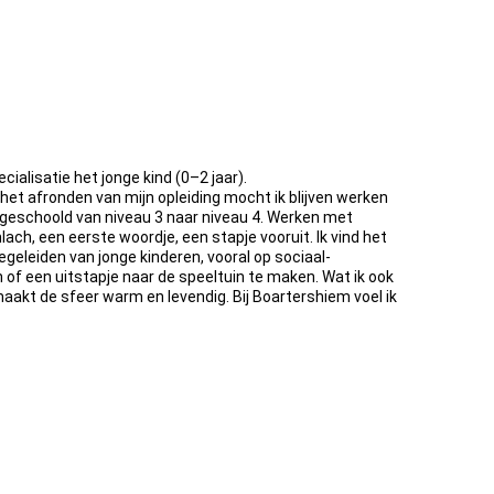
ialisatie het jonge kind (0–2 jaar).
a het afronden van mijn opleiding mocht ik blijven werken
 omgeschoold van niveau 3 naar niveau 4. Werken met
ach, een eerste woordje, een stapje vooruit. Ik vind het
 begeleiden van jonge kinderen, vooral op sociaal-
 of een uitstapje naar de speeltuin te maken. Wat ik ook
maakt de sfeer warm en levendig. Bij Boartershiem voel ik