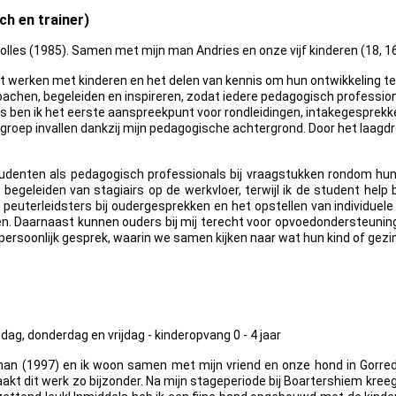
ch en trainer)
olles (1985). Samen met mijn man Andries en onze vijf kinderen (18, 16
 het werken met kinderen en het delen van kennis om hun ontwikkeling t
achen, begeleiden en inspireren, zodat iedere pedagogisch profession
s ben ik het eerste aanspreekpunt voor rondleidingen, intakegesprekken
groep invallen dankzij mijn pedagogische achtergrond. Door het laagd
tudenten als pedagogisch professionals bij vraagstukken rondom hun
 begeleiden van stagiairs op de werkvloer, terwijl ik de student help
 peuterleidsters bij oudergesprekken en het opstellen van individuele
n. Daarnaast kunnen ouders bij mij terecht voor opvoedondersteuning
persoonlijk gesprek, waarin we samen kijken naar wat hun kind of gez
g, donderdag en vrijdag - kinderopvang 0 - 4 jaar
n (1997) en ik woon samen met mijn vriend en onze hond in Gorredij
aakt dit werk zo bijzonder. Na mijn stageperiode bij Boartershiem kre