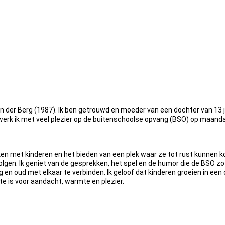
n der Berg (1987). Ik ben getrouwd en moeder van een dochter van 13 
erk ik met veel plezier op de buitenschoolse opvang (BSO) op maanda
ken met kinderen en het bieden van een plek waar ze tot rust kunnen 
lgen. Ik geniet van de gesprekken, het spel en de humor die de BSO z
ong en oud met elkaar te verbinden. Ik geloof dat kinderen groeien in e
e is voor aandacht, warmte en plezier.