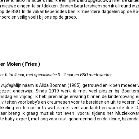
ettend leuk! Inmiddels heb ik een fijne band opgebouwd met de kindere
 nieuwe dingen te ontdekken. Binnen Boartershiem ben ik allround inze
 de BSO. In de vakantieperiodes ben ik meerdere dagdelen op de BSO aa
hoord en veilig voelt bij ons op de groep.
er Molen ( Fries )
0 tot 4 jaar, met specialisatie 0 - 2 jaar en BSO medewerker
vrijdag
Mijn naam is Alida Bosman (1985), getrouwd en ik ben moeder v
gezet onderwijs. Sinds 2019 werk ik met veel plezier bij Boart
ag en vrijdag. Ik heb jarenlange ervaring binnen de kinderopvang en
iviteiten voor baby’s en dreumesen voor te bereiden en uit te voeren. D
ikkeling en tempo, iets wat ik met veel aandacht en warmte doe.
taar breng ik graag muziek tot leven vooral tijdens het Muziekkwar
 baby-expert, met oog voor rust, geborgenheid en de kleine, bijzonde