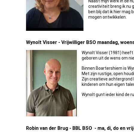
Naast mijn werk in de hu
creativiteit breng ik nu
ben blij dat ik hier mag
mogen ontwikkelen.
Wynolt Visser - Vrijwilliger BSO maandag, woe
Wynolt Visser (1981) heeft
geboren uit de wens om nie
Binnen Boartershiem is Wyn
Met zijn rustige, open houdi
Zijn creatieve achtergrond 
kinderen om hun eigen tale
Wynolt gunt ieder kind de r
Robin van der Brug - BBL BSO - ma, di, do en vri