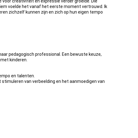
voor creativiteit en expressie verder groeide. Die
rshiem voelde het vanaf het eerste moment vertrouwd. Ik
deren zichzelf kunnen zijn en zich op hun eigen tempo
 naar pedagogisch professional. Een bewuste keuze,
 met kinderen.
 tempo en talenten.
het stimuleren van verbeelding en het aanmoedigen van