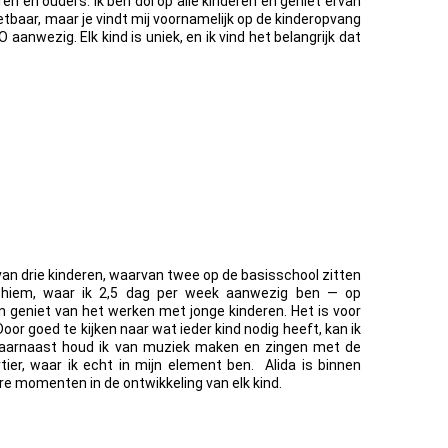
n en ouders. Ik ben dol op alle kinderen en geniet ervan
tbaar, maar je vindt mij voornamelijk op de kinderopvang
nwezig. Elk kind is uniek, en ik vind het belangrijk dat
an drie kinderen, waarvan twee op de basisschool zitten
ershiem, waar ik 2,5 dag per week aanwezig ben — op
 geniet van het werken met jonge kinderen. Het is voor
oor goed te kijken naar wat ieder kind nodig heeft, kan ik
 Daarnaast houd ik van muziek maken en zingen met de
tier, waar ik echt in mijn element ben.
Alida is binnen
re momenten in de ontwikkeling van elk kind.