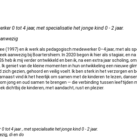
r 0 tot 4 jaar, met specialisatie het jonge kind 0 - 2 jaar.
aanwezig
Ree (1997) en ik werk als pedagogisch medewerker 0–4 jaar, met als spec
eek aanwezig bij Boartershiem. In 2020 begon ik hier als stagiair, en n
026 heb ik mij verder ontwikkeld en ben ik, na een extra jaar scholing,
. Ik geniet van de kleine momenten in hun ontwikkeling een nieuwe gliml
nd zich gezien, gehoord en veilig voelt. Ik ben sterk in het verzorgen en
rnaast vind ik het heerlijk om samen met de kinderen te lezen, dansen
is om jong en oud samen te brengen — die verbinding tussen leeftijden 
ek dichtbij de kinderen, met aandacht, rust en plezier.
ot 4 jaar , met specialisatie het jonge kind 0 - 2 jaar.
zig, di en do