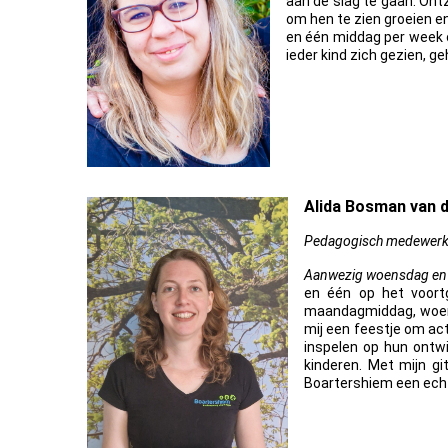
aan de slag te gaan. Ontz
om hen te zien groeien en
en één middag per week op
ieder kind zich gezien, ge
Alida Bosman van d
Pedagogisch medewerker 
Aanwezig woensdag en 
en één op het voort
maandagmiddag, woensd
mij een feestje om act
inspelen op hun ontw
kinderen. Met mijn gi
Boartershiem een echte