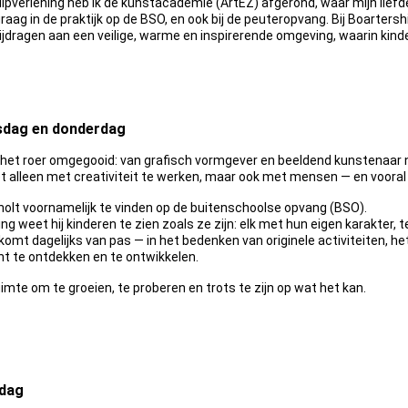
lpverlening heb ik de kunstacademie (ArtEZ) afgerond, waar mijn liefde 
 graag in de praktijk op de BSO, en ook bij de peuteropvang. Bij Boarte
 bijdragen aan een veilige, warme en inspirerende omgeving, waarin kin
nsdag en donderdag
 het roer omgegooid: van grafisch vormgever en beeldend kunstenaar
t alleen met creativiteit te werken, maar ook met mensen — en vooral
olt voornamelijk te vinden op de buitenschoolse opvang (BSO).
ng weet hij kinderen te zien zoals ze zijn: elk met hun eigen karakter,
komt dagelijks van pas — in het bedenken van originele activiteiten, 
nt te ontdekken en te ontwikkelen.
uimte om te groeien, te proberen en trots te zijn op wat het kan.
jdag